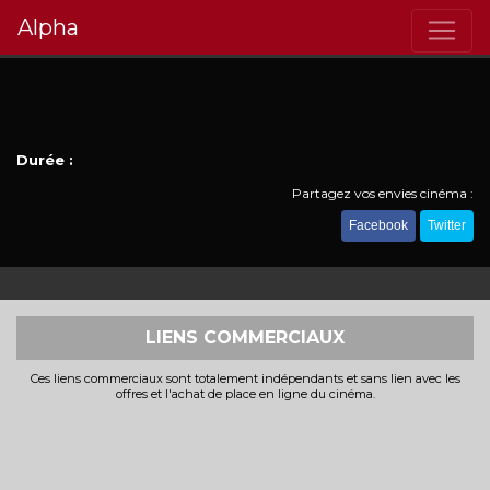
Alpha
Durée :
Partagez vos envies cinéma :
Facebook
Twitter
LIENS COMMERCIAUX
Ces liens commerciaux sont totalement indépendants et sans lien avec les
offres et l'achat de place en ligne du cinéma.