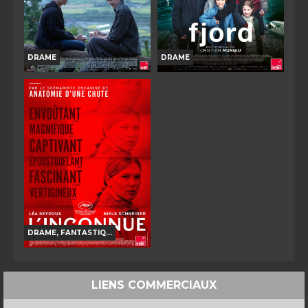
TOUT PUBLIC
VF
DRAME
DRAME
SOUDAIN
FJORD
Horaires et Infos
Horaires et Infos
Bande-annonce
Bande-annonce
Réservation
Réservation
TOUT PUBLIC
TOUT PUBLIC
VF
VO
DRAME, FANTASTIQ...
L'INCONNUE
LIENS COMMERCIAUX
Horaires et Infos