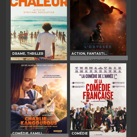
Bande-annonce
Bande-annonce
Réservation
Réservation
TOUT PUBLIC
VD
VF
TOUT PUBLIC
VF
DRAME, THRILLER
ACTION, FANTASTI...
L'ODYSSÉE
LA CHALEUR
Horaires et Infos
Horaires et Infos
Bande-annonce
Bande-annonce
Réservation
Réservation
INT. -12ans
VF
VO
TOUT PUBLIC
VF
COMÉDIE, FAMILI...
COMÉDIE