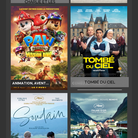
CHARLIE ET LES
KANGOUROUS
DE LA COMÉDIE-
FRANÇAISE
Horaires et Infos
Horaires et Infos
Bande-annonce
Bande-annonce
Réservation
Réservation
TOUT PUBLIC
VF
TOUT PUBLIC
VF
TOMBÉ DU CIEL
ANIMATION, AVENT...
COMÉDIE, FAMILIAL
Horaires et Infos
LA PAT' PATROUILLE : LE
FILM MISSION DINO
Bande-annonce
Horaires et Infos
Réservation
Bande-annonce
TOUT PUBLIC
VD
VF
Réservation