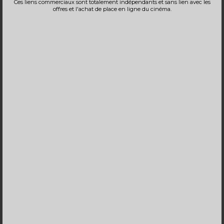
Ces liens commerciaux sont totalement indépendants et sans lien avec les
Bande-annonce
offres et l'achat de place en ligne du cinéma.
Réservation
TOUT PUBLIC
VF