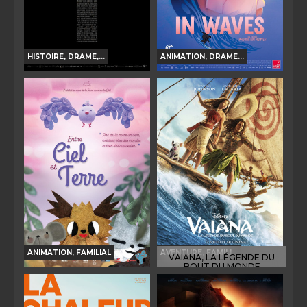
HISTOIRE, DRAME,...
ANIMATION, DRAME...
LA BATAILLE DE GAULLE -
IN WAVES
PARTIE 1 : L'AGE DE FER
Horaires et Infos
Horaires et Infos
Bande-annonce
Bande-annonce
Réservation
Réservation
TOUT PUBLIC
VF
AVERT. TOUT PUBLIC
VF
ANIMATION, FAMILIAL
AVENTURE, FAMILI...
VAIANA, LA LÉGENDE DU
BOUT DU MONDE
ENTRE CIEL ET TERRE
Horaires et Infos
Horaires et Infos