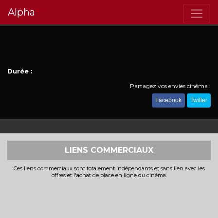
Alpha
Durée :
Partagez vos envies cinéma :
Facebook
Twitter
LIENS COMMERCIAUX
Ces liens commerciaux sont totalement indépendants et sans lien avec les
offres et l'achat de place en ligne du cinéma.