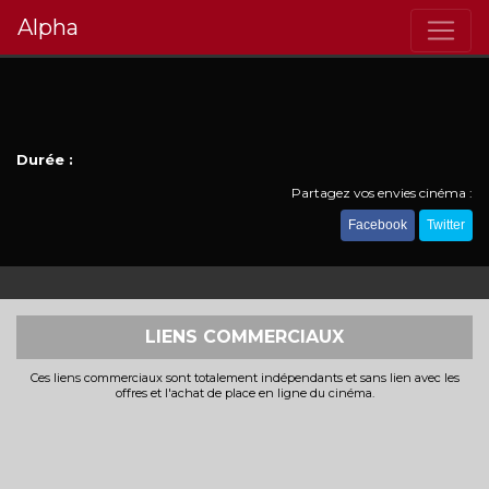
Alpha
Durée :
Partagez vos envies cinéma :
Facebook
Twitter
LIENS COMMERCIAUX
Ces liens commerciaux sont totalement indépendants et sans lien avec les
offres et l'achat de place en ligne du cinéma.