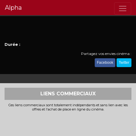
Alpha
Durée :
Partagez vos envies cinéma :
Facebook
Twitter
LIENS COMMERCIAUX
Ces liens commerciaux sont totalement indépendants et sans lien avec les
offres et l'achat de place en ligne du cinéma.