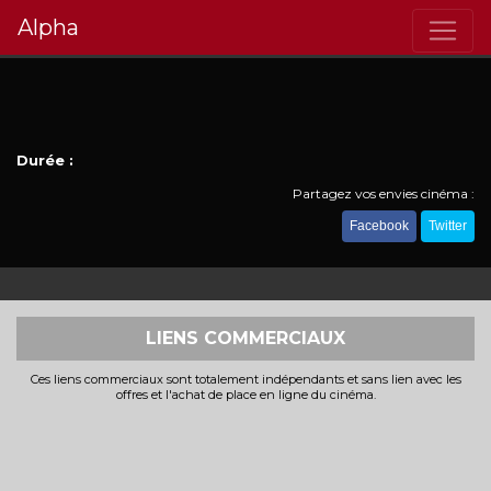
Alpha
Durée :
Partagez vos envies cinéma :
Facebook
Twitter
LIENS COMMERCIAUX
Ces liens commerciaux sont totalement indépendants et sans lien avec les
offres et l'achat de place en ligne du cinéma.