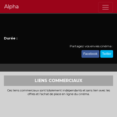
Alpha
Durée :
Partagez vos envies cinéma :
Facebook
Twitter
LIENS COMMERCIAUX
Ces liens commerciaux sont totalement indépendants et sans lien avec les
offres et l'achat de place en ligne du cinéma.