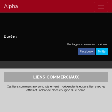
Alpha
Durée :
Partagez vos envies cinéma :
Facebook
Twitter
LIENS COMMERCIAUX
Ces liens commerciaux sont totalement indépendants et sans lien avec les
offres et l'achat de place en ligne du cinéma.