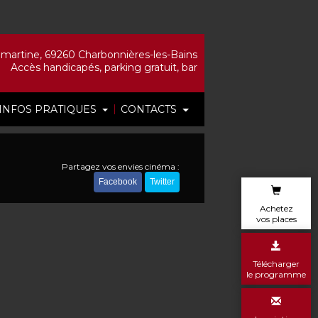
artine, 69260 Charbonnières-les-Bains
Accès handicapés, parking gratuit, bar
|
INFOS PRATIQUES
CONTACTS
Partagez vos envies cinéma :
Facebook
Twitter
Achetez
vos places
Télécharger
le programme