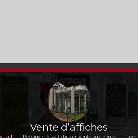
Vente d’affiches
nels
et
Retrouvez les affiches en vente au cinéma
Promot