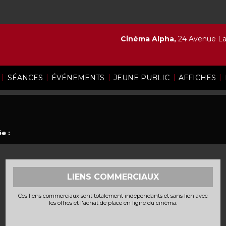
Cinéma Alpha,
24 Avenue Lam
|
|
|
|
|
SÉANCES
ÉVÉNEMENTS
JEUNE PUBLIC
AFFICHES
e :
LIENS COMMERCIAUX
Ces liens commerciaux sont totalement indépendants et sans lien avec
les offres et l'achat de place en ligne du cinéma.