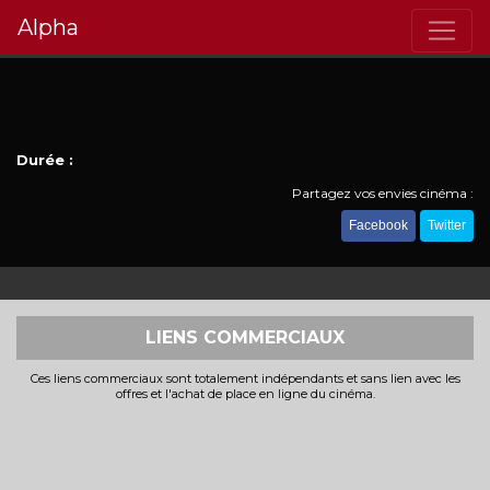
Alpha
Durée :
Partagez vos envies cinéma :
Facebook
Twitter
LIENS COMMERCIAUX
Ces liens commerciaux sont totalement indépendants et sans lien avec les
offres et l'achat de place en ligne du cinéma.