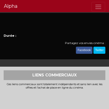
Alpha
Durée :
Partagez vos envies cinéma :
Facebook
Twitter
LIENS COMMERCIAUX
Ces liens commerciaux sont totalement indépendants et sans lien avec les
offres et l'achat de place en ligne du cinéma.