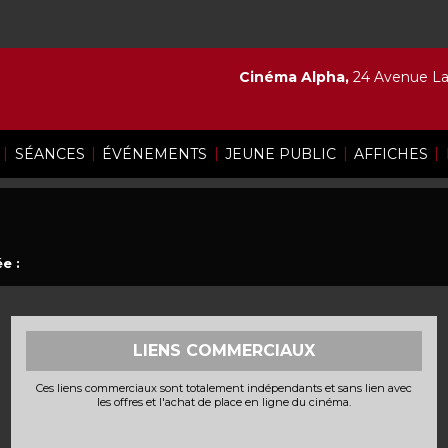
Cinéma Alpha,
24 Avenue Lam
|
|
|
|
|
SÉANCES
ÉVÉNEMENTS
JEUNE PUBLIC
AFFICHES
e :
LIENS COMMERCIAUX
Ces liens commerciaux sont totalement indépendants et sans lien avec
les offres et l'achat de place en ligne du cinéma.