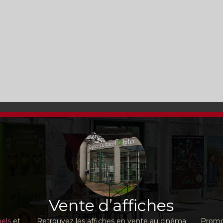
Vente d’affiches
nels
et
Retrouvez les affiches en vente au cinéma
Promot