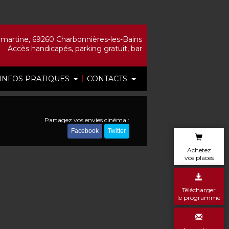
artine, 69260 Charbonnières-les-Bains
Accès handicapés, parking gratuit, bar
|
INFOS PRATIQUES
CONTACTS
Partagez vos envies cinéma :
Facebook
Twitter
Achetez
vos places
Télécharger
le programme