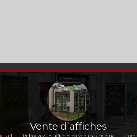
Vente d’affiches
nels
et
Retrouvez les affiches en vente au cinéma
Promot