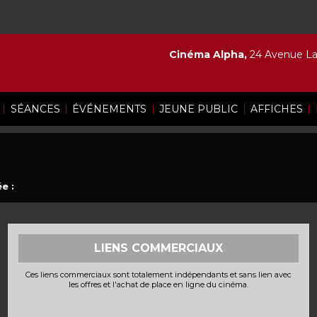
Cinéma Alpha,
24 Avenue Lam
|
|
|
|
|
SÉANCES
ÉVÉNEMENTS
JEUNE PUBLIC
AFFICHES
e :
LIENS COMMERCIAUX
Ces liens commerciaux sont totalement indépendants et sans lien avec
les offres et l'achat de place en ligne du cinéma.