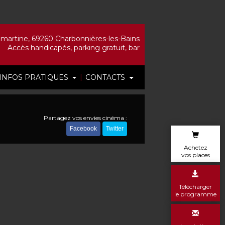
artine, 69260 Charbonnières-les-Bains
Accès handicapés, parking gratuit, bar
|
INFOS PRATIQUES
CONTACTS
Partagez vos envies cinéma :
Facebook
Twitter
Achetez
vos places
Télécharger
le programme