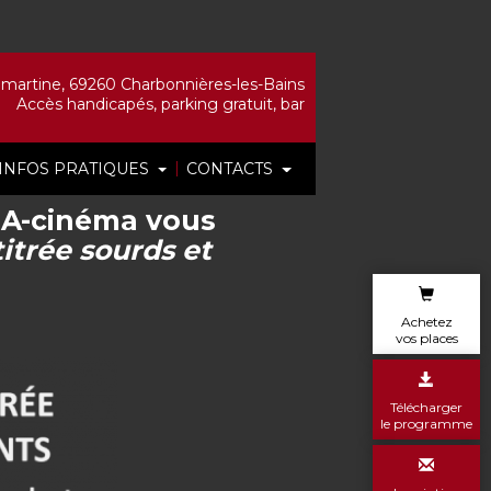
artine, 69260 Charbonnières-les-Bains
Accès handicapés, parking gratuit, bar
|
INFOS PRATIQUES
CONTACTS
PHA-cinéma vous
titrée sourds et
Achetez
vos places
Télécharger
le programme