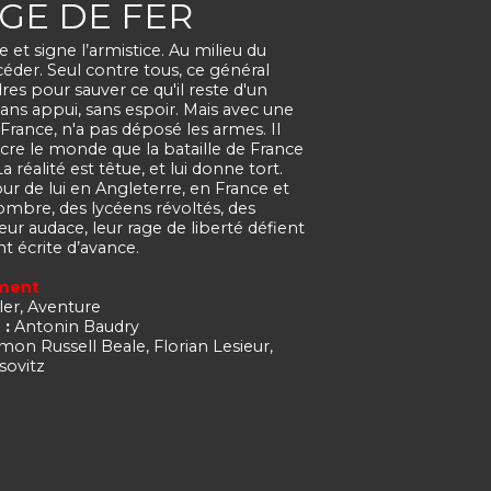
'AGE DE FER
e et signe l’armistice. Au milieu du
der. Seul contre tous, ce général
es pour sauver ce qu'il reste d'un
 sans appui, sans espoir. Mais avec une
a France, n'a pas déposé les armes. Il
ncre le monde que la bataille de France
a réalité est têtue, et lui donne tort.
ur de lui en Angleterre, en France et
'ombre, des lycéens révoltés, des
leur audace, leur rage de liberté défient
nt écrite d’avance.
ement
ler, Aventure
 :
Antonin Baudry
on Russell Beale, Florian Lesieur,
sovitz