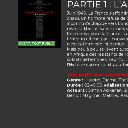
PARTIE 1 : L
Juin 1940. La France s'effondr
chaos, un homme refuse de cé
inconnu s'échappe vers Londr
rêve : la liberté. Sans armée,
folle conviction : la France, s
tente un ultime pari : convai
n'est ni terminée, ni perdue. L
AVERT. TOUT PUBLIC
Mais peu à peu se lèvent auto
en Afrique des résistants de l
soldats déterminés. Leur foi, 
l'Histoire qui semblait pourta
Tout public avec avertiss
Genre :
Histoire, Drame, Thril
Durée :
02:40:00
Réalisation
Acteurs :
Simon Abkarian, Sim
Benoît Magimel, Mathieu Kas